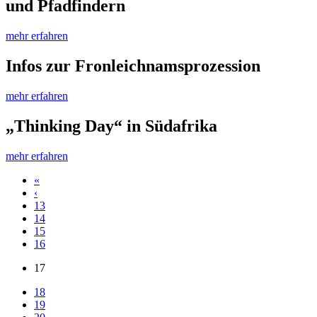
und Pfadfindern
mehr erfahren
Infos zur Fronleichnamsprozession
mehr erfahren
„Thinking Day“ in Südafrika
mehr erfahren
«
‹
13
14
15
16
17
18
19